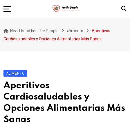
Skip
to
content
Inicio
Heart Food For The People
alimento
Aperitivos
Introducción
Cardiosaludables y Opciones Alimentarias Más Sanas
Pacientes y Comunidades
Activistas y Organizaciones de Salud
ALIMENTO
Aperitivos
Cardiosaludables y
Opciones Alimentarias Más
Sanas